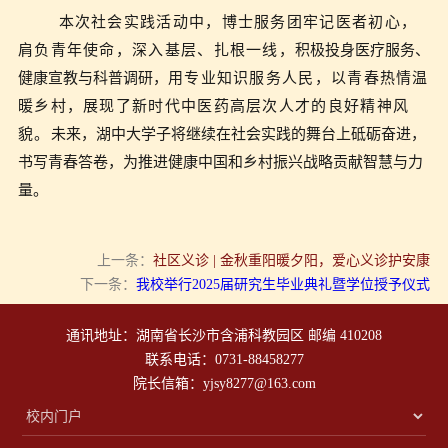
本次社会实践活动中，博士服务团牢记医者初心，
肩负青年使命，深入基层、扎根一线，
积极投身医疗服务、
健康宣教与科普调研，
用专业知识服务人民，以青春热情温
暖乡村，展现了新时代中医药高层次人才的良好精神风
貌。
未来，湖中大学子将继续在社会实践的舞台上砥砺奋进，
书写青春答卷，为推进健康中国和乡村振兴战略贡献智慧与力
量。
上一条：
社区义诊 | 金秋重阳暖夕阳，爱心义诊护安康
下一条：
我校举行2025届研究生毕业典礼暨学位授予仪式
通讯地址：湖南省长沙市含浦科教园区 邮编 410208
联系电话：0731-88458277
院长信箱：yjsy8277@163.com