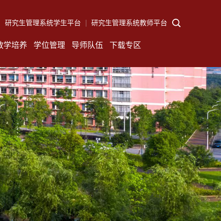
研究生管理系统学生平台
研究生管理系统教师平台
教学培养
学位管理
导师队伍
下载专区
告
培养公告
通知公告
通知公告
招生工作
章
教学管理
学位点建设
博士生导师
学位工作
招生
规章表格
年度报告
硕士生导师
研工工作
招生
学籍管理
质量报告
导师管理
同等学力
答辩工作
导师遴选
学位授予
创新工程